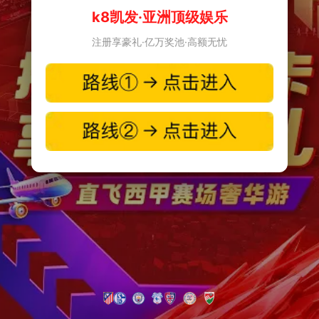
k8凯发·亚洲顶级娱乐
注册享豪礼·亿万奖池·高额无忧